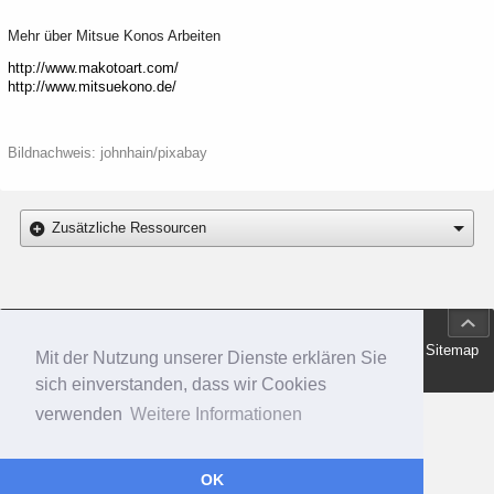
Mehr über Mitsue Konos Arbeiten
http://www.makotoart.com/
http://www.mitsuekono.de/
Bildnachweis: johnhain/pixabay
Zusätzliche Ressourcen
Fußzeile
Zum 
Impressum
Haftungsausschluss
Datenschutz
Kontakt
Sitemap
Mit der Nutzung unserer Dienste erklären Sie
sich einverstanden, dass wir Cookies
verwenden
Weitere Informationen
OK