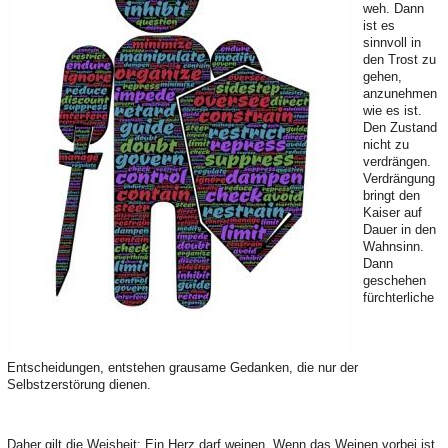
weh. Dann
ist es
sinnvoll in
den Trost zu
gehen,
anzunehmen
wie es ist.
Den Zustand
nicht zu
verdrängen.
Verdrängung
bringt den
Kaiser auf
Dauer in den
Wahnsinn.
Dann
geschehen
fürchterliche
Entscheidungen, entstehen grausame Gedanken, die nur der
Selbstzerstörung dienen.
Daher gilt die Weisheit: Ein Herz darf weinen. Wenn das Weinen vorbei ist,