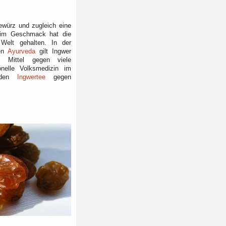
ewürz und zugleich eine
g im Geschmack hat die
Welt gehalten. In der
hen
Ayurveda
gilt Ingwer
s Mittel gegen viele
onelle Volksmedizin im
l den
Ingwertee
gegen