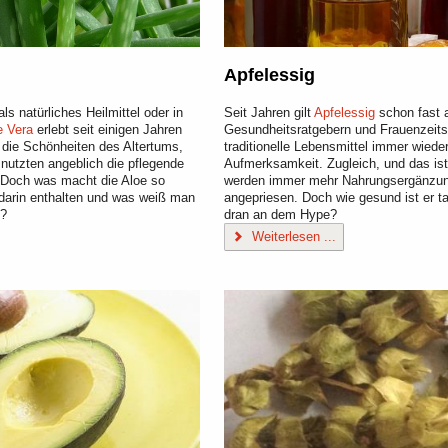
Apfelessig
ls natürliches Heilmittel oder in
Seit Jahren gilt
Apfelessig
schon fast al
e Vera
erlebt seit einigen Jahren
Gesundheitsratgebern und Frauenzeitsc
die Schönheiten des Altertums,
traditionelle Lebensmittel immer wieder 
 nutzten angeblich die pflegende
Aufmerksamkeit. Zugleich, und das ist 
 Doch was macht die Aloe so
werden immer mehr Nahrungsergänzung
 darin enthalten und was weiß man
angepriesen. Doch wie gesund ist er ta
t?
dran an dem Hype?
Weiterlesen ...