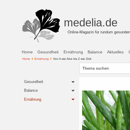
medelia.de
Online-Magazin für rundum gesunden
Hauptmenü
Home
Gesundheit
Ernährung
Balance
Aktuelles
Home
Ernährung
Von A wie Aloe bis Z wie Zink
Suchen
...
Gesundheit
Balance
Ernährung