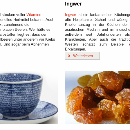
Ingwer
d stecken voller
Vitamine
.
Ingwer
ist ein fantastisches Kücheng
ionelles Heilmittel bekannt. Auch
alte Heilpflanze. Scharf und würzi
kt zunehmend die
Knolle Einzug in die Küchen der 
r blauen Beeren. Wer hätte es
asiatischen Medizin und im indisc
rbstoffen liegt es, dass der
außerdem seit Jahrhunderten al
lbeeren unter anderem vor Krebs
Krankheiten. Aber auch die traditi
oll. Und sogar beim Abnehmen
Westen schätzt zum Beispie
Erkältungen.
Weiterlesen ...