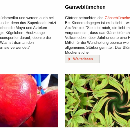
Gänseblümchen
damerika und werden auch bei
Gärtner betrachten das
Gänseblümche
under, denn das Superfood strotzt
Bei Kindern dagegen ist es beliebt - w
Schon die Maya und Azteken
Abzählspiel "Sie liebt mich, sie liebt 
rgie-Kügelchen. Heutzutage
vergessen ist, dass das Gänseblümche
ersportler darauf, ebenso die
Volksmedizin über Jahrhunderte eine Ro
Was ist dran an den
Mittel für die Wundheilung ebenso wie 
n sie verwendet?
allgemeines Stärkungsmittel. Das Blüm
Mückenstiche.
Weiterlesen ...