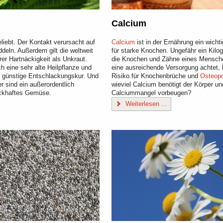
Calcium
liebt. Der Kontakt verursacht auf
Calcium
ist in der Ernährung ein wicht
eln. Außerdem gilt die weltweit
für starke Knochen. Ungefähr ein Kil
rer Hartnäckigkeit als Unkraut.
die Knochen und Zähne eines Menschen
h eine sehr alte Heilpflanze und
eine ausreichende Versorgung achtet, 
ne günstige Entschlackungskur. Und
Risiko für Knochenbrüche und
Osteop
er sind ein außerordentlich
wieviel Calcium benötigt der Körper 
ackhaftes Gemüse.
Calciummangel vorbeugen?
Weiterlesen ...