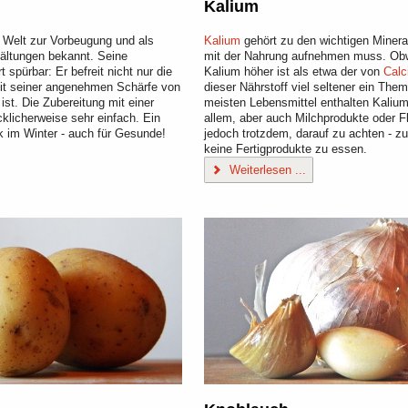
Kalium
 Welt zur Vorbeugung und als
Kalium
gehört zu den wichtigen Minera
ältungen bekannt. Seine
mit der Nahrung aufnehmen muss. Obw
 spürbar: Er befreit nicht nur die
Kalium höher ist als etwa der von
Calc
t seiner angenehmen Schärfe von
dieser Nährstoff viel seltener ein The
ist. Die Zubereitung mit einer
meisten Lebensmittel enthalten Kalium,
cklicherweise sehr einfach. Ein
allem, aber auch Milchprodukte oder Fl
k im Winter - auch für Gesunde!
jedoch trotzdem, darauf zu achten - z
keine Fertigprodukte zu essen.
Weiterlesen ...