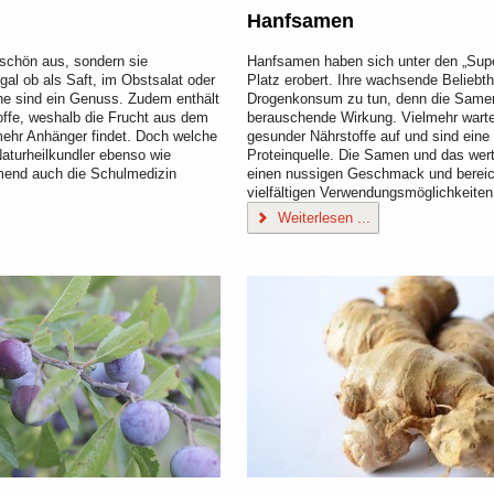
Hanfsamen
 schön aus, sondern sie
Hanfsamen haben sich unter den „Supe
al ob als Saft, im Obstsalat oder
Platz erobert. Ihre wachsende Beliebthe
rne sind ein Genuss. Zudem enthält
Drogenkonsum zu tun, denn die Same
toffe, weshalb die Frucht aus dem
berauschende Wirkung. Vielmehr warten
mehr Anhänger findet. Doch welche
gesunder Nährstoffe auf und sind eine 
Naturheilkundler ebenso wie
Proteinquelle. Die Samen und das wer
mend auch die Schulmedizin
einen nussigen Geschmack und bereic
vielfältigen Verwendungsmöglichkeiten
Weiterlesen ...